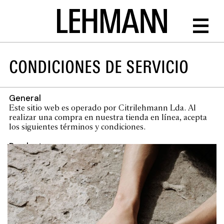
CONDICIONES DE SERVICIO
General
Este sitio web es operado por Citrilehmann Lda. Al
realizar una compra en nuestra tienda en línea, acepta
los siguientes términos y condiciones.
Productos
Nuestros productos se fabrican con materiales
seleccionados y en ediciones limitadas. Las fotos de los
productos son representativas y pueden mostrar ligeras
variaciones debido a la naturaleza artesanal de los
artículos.
Precios e Impuestos
Todos los precios incluyen el IVA aplicable en Portugal