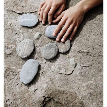
(23%). Los gastos de envío se calculan al pasar por caja.
TIENDA
Envío y entrega
Ofrecemos envíos internacionales siempre que sea
posible. El plazo de entrega estimado es de 3 a 10 días
laborables, dependiendo del destino.
HISTORIAS
Devoluciones
Tiene derecho a devolver su compra en un plazo de 14
días naturales a partir de la fecha de recepción. Los
artículos deben estar sin usar y en su estado original.
Los perfumes sólo pueden devolverse si están
NOSOTROS
precintados.
Pagos
Aceptamos pagos seguros mediante tarjeta de
crédito/débito, PayPal y otros métodos indicados al
CARRITO
realizar el pago.
Propiedad intelectual
Todos los diseños, fotos y contenidos son propiedad de
Citrilehmann y están protegidos por la ley de propiedad
intelectual. Prohibida su reproducción total o parcial sin