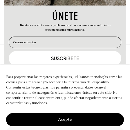
autorización.
ÚNETE
Legislación aplicable
Estas condiciones se rigen por la legislación portuguesa
y la normativa de la Unión Europea.
Nuestras newsletter sólo se publican cuando sacamos una nueva colección o
presentamos una nueva historia.
EN
ES
MI CUENTA
INSTAGRAM
CONTACTO
FAQS
NO, GRACIAS.
POLÍTICA DE
Para proporcionar las mejores experiencias, utilizamos tecnologías como las
PRIVACIDAD
cookies para almacenar y/o acceder a la información del dispositivo.
Consentir estas tecnologías nos permitirá procesar datos como el
CONDICIONES DE
comportamiento de navegación o identificaciones únicas en este sitio. No
SERVICIO
consentir o retirar el consentimiento, puede afectar negativamente a ciertas
POLÍTICA DE COOKIES
características y funciones.
(UE)
NEWSLETTER
Acepte