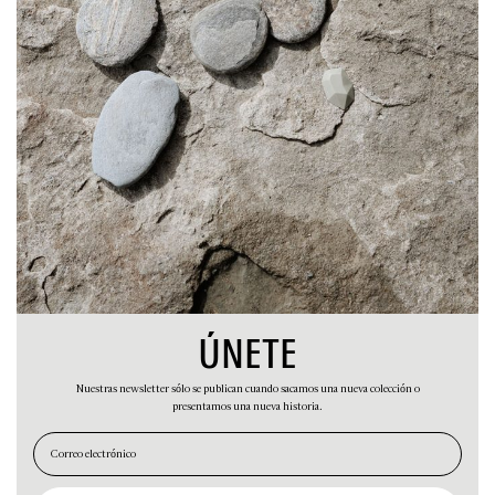
HISTORIAS
NOSOTROS
A
CARRITO
LEHMANN
Lehmann se desarrolla y cobra vida a partir de otra
necesidad visceral: compartir y crecer en comunidad. El
individuo se desprende y el apellido pasa a ser de todos,
de quienes quieran unirse a este viaje.
ÚNETE
Nuestras newsletter sólo se publican cuando sacamos una nueva colección o
DE PHI
presentamos una nueva historia.
EN
ES
No es el equilibrio en sí, sino su búsqueda.
Tampoco es la proporción áurea, sino su exploración.