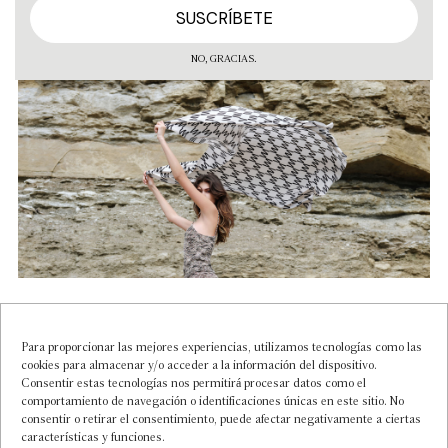
NO, GRACIAS.
A NN
Para proporcionar las mejores experiencias, utilizamos tecnologías como las
cookies para almacenar y/o acceder a la información del dispositivo.
Un proceso siempre abierto, siempre en movimiento. La
Consentir estas tecnologías nos permitirá procesar datos como el
búsqueda constante de la sincronía con la naturaleza es
comportamiento de navegación o identificaciones únicas en este sitio. No
consentir o retirar el consentimiento, puede afectar negativamente a ciertas
nuestra fuerza motriz.
características y funciones.