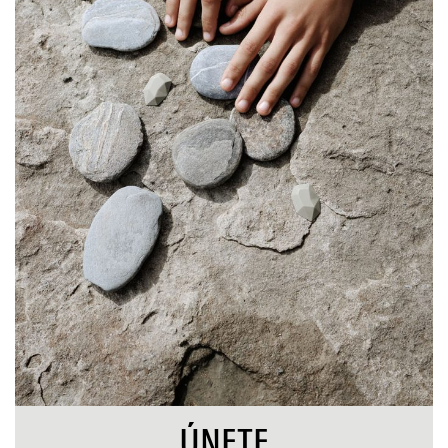
TIENDA
HISTORIAS
NOSOTROS
CARRITO
PRODUCTO
MATERIALES Y CUIDADOS
ENVÍOS Y DEVOLUCIONES
EMBALAJE
ÚNETE