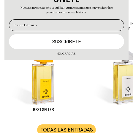
Nuestras newsletter sólo se publican cuando sacamos una nueva colección o
PRODUCTOS RELACIONADOS
presentamos una nueva historia.
EN
ES
TERRENNAL
ANNCEST
245
€
245
€
NO, GRACIAS.
TODAS LAS ENTRADAS